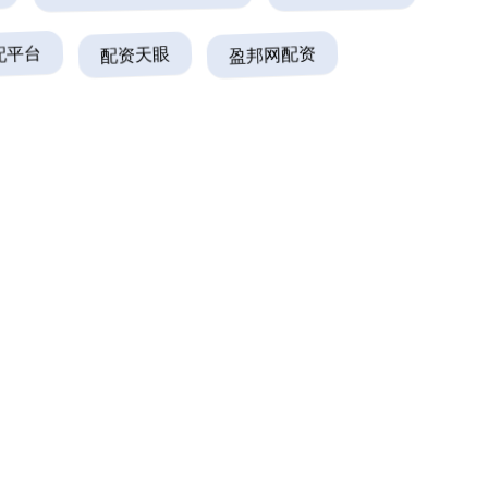
配平台
配资天眼
盈邦网配资