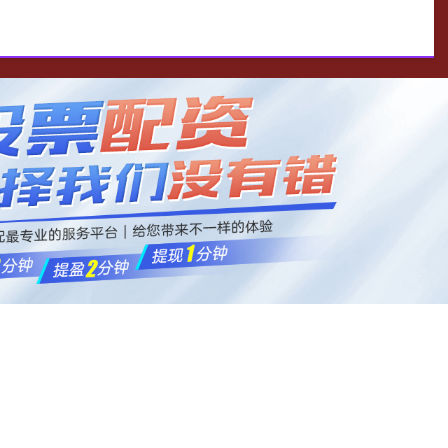
资
配资网站
按天配资
配资平台查询