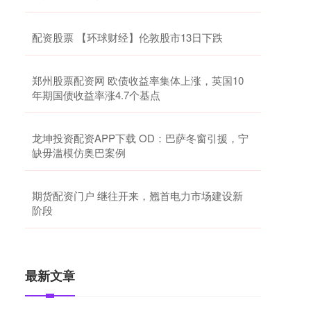
配资股票 【环球财经】伦敦股市13日下跌
郑州股票配资网 欧债收益率集体上涨，英国10
年期国债收益率涨4.7个基点
龙坤投资配资APP下载 OD：巴萨冬窗引援，宁
缺毋滥模仿奥巴案例
期货配资门户 继往开来，翘首电力市场建设新
阶段
最新文章