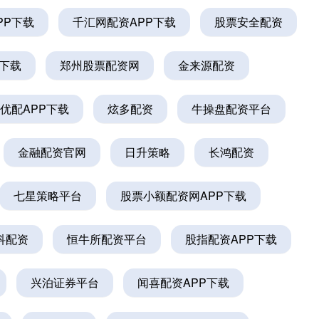
PP下载
千汇网配资APP下载
股票安全配资
P下载
郑州股票配资网
金来源配资
优配APP下载
炫多配资
牛操盘配资平台
金融配资官网
日升策略
长鸿配资
七星策略平台
股票小额配资网APP下载
科配资
恒牛所配资平台
股指配资APP下载
兴泊证券平台
闻喜配资APP下载