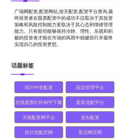
广瑞网配资,配资网站,按天配资,配资平台查询,最
终投资者在股票配资中的成功不仅取决于其投资
策略和风险控制能力更取决于其心态和情绪管理
能力。只有那些能够保持冷静、理性、乐观和积
极的投资者才能在市场的风雨中稳健前行并最终
实现自己的投资梦想。
话题标签
四川中壹配资
冠达管理平台
在线股票杠杆APP下载
星富优配平台
天猫配资网平台
龙头配资
胜亿优配官网
星迈网官网